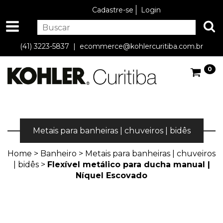
Cadastre-se
Login
(41) 3223-5837 |
ecommerce@kohlercuritiba.com.br
0
Metais para banheiras | chuveiros | bidês
Home
>
Banheiro
>
Metais para banheiras | chuveiros
| bidês
>
Flexível metálico para ducha manual |
Níquel Escovado