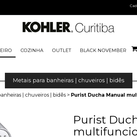
Cad
EIRO
COZINHA
OUTLET
BLACK NOVEMBER
Metais para banheiras | chuveiros | bidês
anheiras | chuveiros | bidês
>
Purist Ducha Manual mu
Purist Duc
multifunci