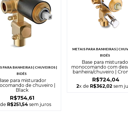
METAIS PARA BANHEIRAS | CHUV
BIDÊS
Base para misturado
monocomando com desv
S PARA BANHEIRAS | CHUVEIROS |
banheira/chuveiro | Cr
BIDÊS
R$724,04
Base para misturador
comando de chuveiro |
2
x de
R$362,02
sem ju
Black
R$754,61
 de
R$251,54
sem juros