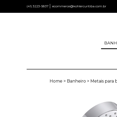
(41) 3223-5837
ecommerce@kohlercuritiba.com.br
BANH
Home
>
Banheiro
>
Metais para b