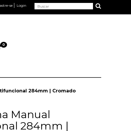
astre-se
Login
0
ltifuncional 284mm | Cromado
ha Manual
onal 284mm |