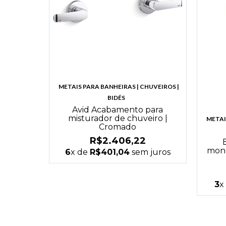
METAIS PARA BANHEIRAS | CHUVEIROS |
BIDÊS
Avid Acabamento para
misturador de chuveiro |
METAI
Cromado
R$2.406,22
mono
6
x de
R$401,04
sem juros
3
x