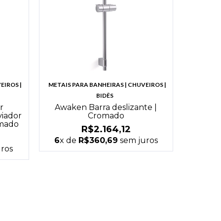
EIROS |
METAIS PARA BANHEIRAS | CHUVEIROS |
BIDÊS
r
Awaken Barra deslizante |
iador
Cromado
omado
R$2.164,12
6
x de
R$360,69
sem juros
ros