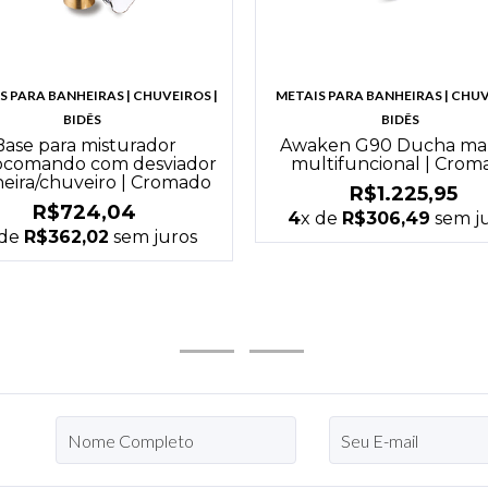
S PARA BANHEIRAS | CHUVEIROS |
METAIS PARA BANHEIRAS | CHUV
BIDÊS
BIDÊS
Base para misturador
Awaken G90 Ducha ma
comando com desviador
multifuncional | Crom
eira/chuveiro | Cromado
R$1.225,95
R$724,04
4
x de
R$306,49
sem j
 de
R$362,02
sem juros