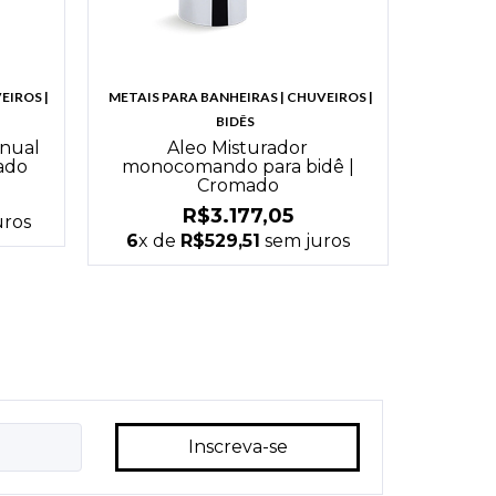
EIROS |
METAIS PARA BANHEIRAS | CHUVEIROS |
BIDÊS
nual
Aleo Misturador
ado
monocomando para bidê |
Cromado
R$3.177,05
uros
6
x de
R$529,51
sem juros