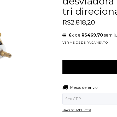
desviadora 
tri direcion
R$2.818,20
6
x de
R$469,70
sem ju
VER MEIOS DE PAGAMENTO
Entregas para o CEP:
Meios de envio
NÃO SEI MEU CEP