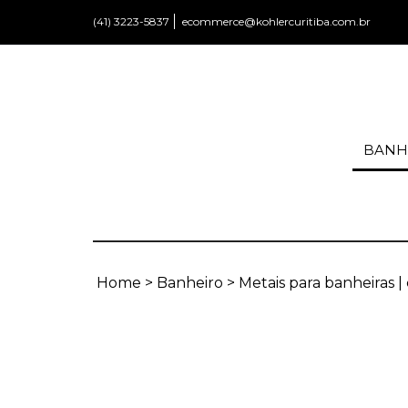
(41) 3223-5837
ecommerce@kohlercuritiba.com.br
BANH
Home
>
Banheiro
>
Metais para banheiras | 