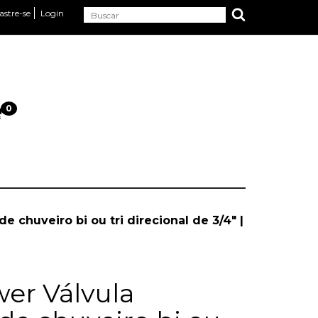
astre-se
Login
0
 chuveiro bi ou tri direcional de 3/4" |
er Válvula