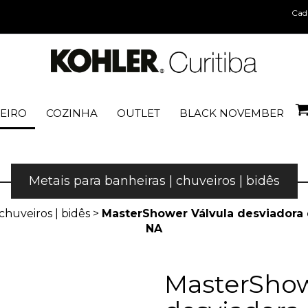
Cad
EIRO
COZINHA
OUTLET
BLACK NOVEMBER
Metais para banheiras | chuveiros | bidês
chuveiros | bidês
>
MasterShower Válvula desviadora de
NA
MasterShow