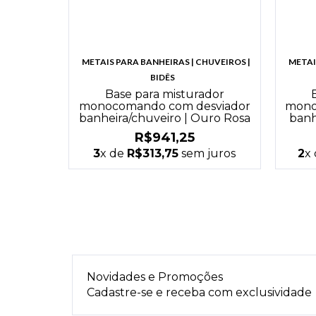
METAIS PARA BANHEIRAS | CHUVEIROS |
METAI
BIDÊS
Base para misturador
monocomando com desviador
mono
banheira/chuveiro | Ouro Rosa
banh
R$941,25
3
x de
R$313,75
sem juros
2
x
Novidades e Promoções
Cadastre-se e receba com exclusividade