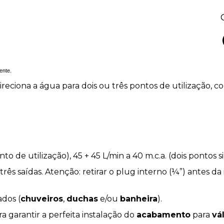
ente.
direciona a água para dois ou três pontos de utilização, 
to de utilização), 45 + 45 L/min a 40 m.c.a. (dois pontos 
rês saídas. Atenção: retirar o plug interno (¼”) antes da
ados (
chuveiros
,
duchas
e/ou
banheira
).
a garantir a perfeita instalação do
acabamento
para
vá