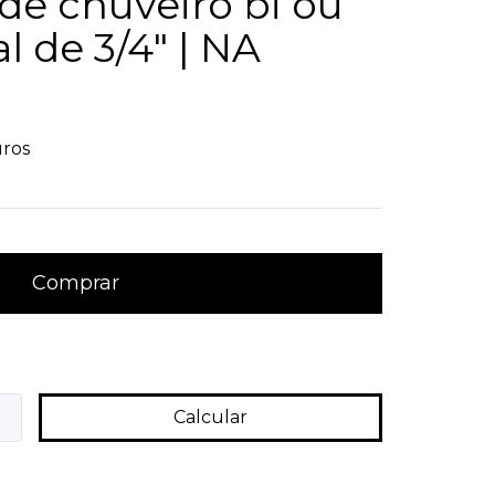
de chuveiro bi ou
al de 3/4" | NA
ros
Alterar CEP
Calcular