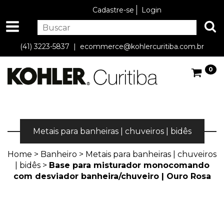
Cadastre-se
Login
(41) 3223-5837 |
ecommerce@kohlercuritiba.com.br
0
Metais para banheiras | chuveiros | bidês
Home
>
Banheiro
>
Metais para banheiras | chuveiros
| bidês
>
Base para misturador monocomando
com desviador banheira/chuveiro | Ouro Rosa